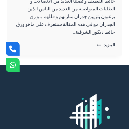
حائط القطيف و تصلنا العديد من الاتصالات و
الطلبات المتواصله من العديد من الناس الذين
يرغبون بتزيين جدران منازلهم و فللهم بـ و رق
الجدران مع في هذه المقالة سنتعرف على ماهو ورق
حائط ديكور الشرقية…
طباعة
المزيد
ورق
حائط
القطيف
ت:
0557276732
ورق
حائط
ديكور
الشرقية