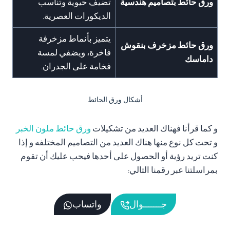
ورق حائط بتصاميم هندسية
تضيف حيوية وتناسب
الديكورات العصرية.
يتميز بأنماط مزخرفة
ورق حائط مزخرف بنقوش
فاخرة، ويضفي لمسة
داماسك
فخامة على الجدران.
أشكال ورق الحائط
و كما قرأنا فهناك العديد من تشكيلات
ورق حائط ملون الخبر
و تحت كل نوع منها هناك العديد من التصاميم المختلفه و إذا
كنت تريد رؤية أو الحصول على أحدها فيحب عليك أن تقوم
بمراسلتنا عبر رقمنا التالي:
جـــــــوال
واتساب