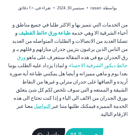
بواسطة:
rasan
سبتمبر 30, 2024
تقراء في:
< 1
دقائق
من الخدمات التي نتميز بها و الاكثر طلبا في جميع مناطق و
أحياء الشرقية الا وهي خدمة
طباعة ورق حائط القطيف
و
تصلنا العديد من الاتصالات و الطلبات المتواصله من العديد
من الناس الذين يرغبون بتزيين جدران منازلهم و فللهم بـ و
رق الجدران مع في هذه المقالة سنتعرف على ماهو
ورق
حائط ديكور الشرقية الاحساء
. و لماذا يزداد عليه الطلب يوما
بعدا يوم و ماهي مميزاته و أيضا هل يمكنني طباعة أية صوره
أريده و الصاقها على جدران منزلي و غيرها من النقاط
الشيقة و الممتعه و التي سوف نلخص لكم كل شئ يتعلق
بورق الجدران من الالف الى الياء و إذا كنت تحتاج الى هذه
الخدمة المميزه فيمكنك طلبها مننا عبر
التواصل
معنا عبر
الارقام التالية:
جـــــــوال
واتساب