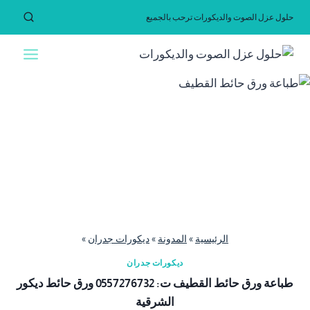
لتجاوز
حلول عزل الصوت والديكورات ترحب بالجميع
لى
لمحتوى
الرئيسية
»
المدونة
»
ديكورات جدران
»
ديكورات جدران
طباعة ورق حائط القطيف ت: 0557276732 ورق حائط ديكور
الشرقية