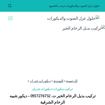
لتجاوز
حلول عزل الصوت والديكورات ترحب بالجميع
لى
لمحتوى
الرئيسية
»
المدونة
»
ديكورات جدران
»
تركيب ديكورات
|
ديكورات جدران
تركيب بديل الرخام الخبر ت: 0557276732 – ديكور شبيه
الرخام الشرقية