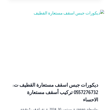
ديكورات جبس اسقف مستعارة القطيف ت:
0557276732 تركيب أسقف مستعارة
الاحساء
بواسطة:
rasan
سبتمبر 30, 2024
تقراء في:
1
دقيقة