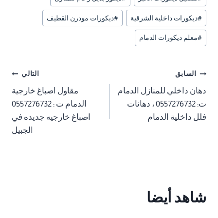
#
ديكورات داخلية الشرقية
#
ديكورات مودرن القطيف
#
معلم ديكورات الدمام
تصفّح
السابق
التالي
دهان داخلي للمنازل الدمام
مقاول اصباغ خارجية
المقالات
ت: 0557276732 ، دهانات
الدمام ت : 0557276732
فلل داخلية الدمام
اصباغ خارجيه جديده في
الجبيل
شاهد أيضا