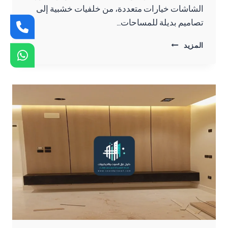
الشاشات خيارات متعددة، من خلفيات خشبية إلى
تصاميم بديلة للمساحات…
ديكورات
المزيد
شاشات
الجبيل
ت:
0557276732
خلفيات
شاشات
خشب
الدمام