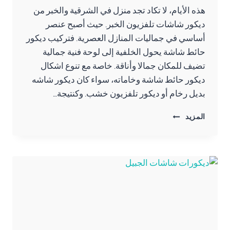
هذه الأيام، لا تكاد تجد منزل في الشرقية والخبر من
ديكور شاشات تلفزيون الخبر. حيث أصبح عنصر
أساسي في جماليات المنازل العصرية. فتركيب ديكور
حائط شاشة يحول الخلفية إلى لوحة فنية جمالية
تضيف للمكان جمالا وأناقة. خاصة مع تنوع اشكال
ديكور حائط شاشة وخاماته، سواء كان ديكور شاشه
بديل رخام أو ديكور تلفزيون خشب. وكنتيجة…
ديكور
المزيد
شاشات
تلفزيون
الخبر
ت:
0557276732
،
تصميم
ديكور
تلفزيون
الدمام