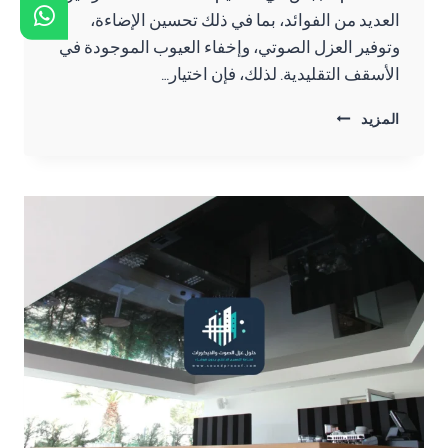
العديد من الفوائد، بما في ذلك تحسين الإضاءة،
وتوفير العزل الصوتي، وإخفاء العيوب الموجودة في
الأسقف التقليدية. لذلك، فإن اختيار…
ديكورات
المزيد
جبس
اسقف
مستعارة
القطيف
ت:
0557276732
تركيب
أسقف
مستعارة
الاحساء