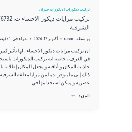
تركيب ديكورات
|
ديكورات جدران
الشرقية
بواسطة:
rasan
أكتوبر 17, 2024
تقراء في:
1
دقيقة
ان تركيب مرايات ديكور الاحساء ، لها تأثير كبير
في الغرف ، خاصة انه تركيب الديكورات باستخدا
جاذبية المكان و أناقته و يجعل للمكان إطلالة با
ذلك إلى ما يتوفر لدينا من مرايا معلقة الشرقي
عصرية و يمكن استخدامها في…
تركيب
المزيد
مرايات
ديكور
الاحساء
ت:
0557276732
مرايا