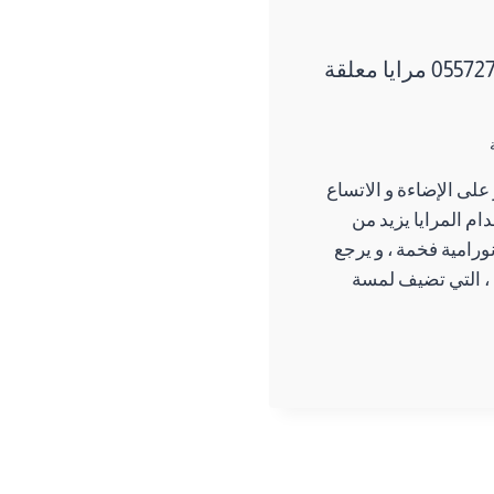
تركيب مرايات ديكور الاحساء ت: 0557276732 مرايا معلقة
 على الإضاءة و الاتساع
م المرايا يزيد من
نورامية فخمة ، و يرجع
ة ، التي تضيف لمسة