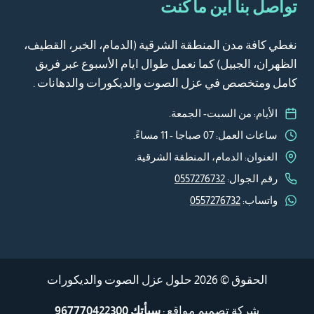
تواصل بنا أين ما كنت
نغطي كافة مدن المنطقة الشرقية (الدمام، الخبر، القطيف،
الظهران، الجبيل) كما نعمل طوال ايام الأسبوع عبر فريق
كامل ومتخصص في عزل الصوت والديكورات والدهانات .
الأيام: من السبت- الجمعة.
ساعات العمل: 07 صباجا - 11 مساءً.
العنوان: الدمام، المنطقة الشرقية.
رقم الجوال:
0557276732
واتساب:
0557276732
الحقوق © 2026
حلول عزل الصوت والديكورات
شركة تصميم مواقع
:
سبأتك 967770422300