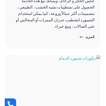
عكس الحجر و الرخام ، ويمكنك مع هذه الخدمة
الحصول على تشطيبات تشبه الخشب ، الطبيعي ،
بتصميمات أكثر جمالاً وروعة ، كما يمكن استخدام
الشيبورد لتشطيب جدران الممرات أو المجالس أو
حتى الصالات ، ومع خبراء…
تركيب
المزيد
شيبورد
الخبر
ت:
0557276732
ديكور
شيبورد
مودرن
الاحساء