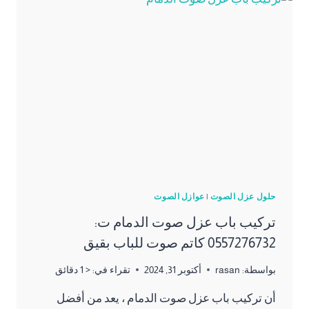
ت:
0557276732
–
عازل
صوت
للابواب
الاحساء
حلول عزل الصوت
|
عوازل الصوت
تركيب باب عزل صوت الدمام ت:
0557276732 كاتم صوت للباب بقيق
بواسطة:
rasan
أكتوبر 31, 2024
تقراء في:
< 1
دقائق
أن تركيب باب عزل صوت الدمام ، يعد من أفضل