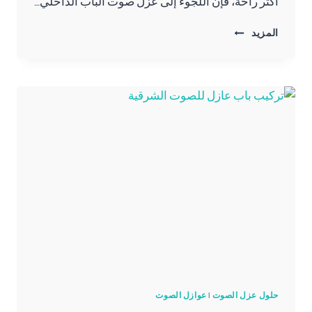
أكثر راحة، فإن اللجوء إلى عزل صوت الباب الداخلي…
تركيب
المزيد
عوازل
الصوت
للابواب
الدمام
ت:
0557276732
–
افضل
عازل
صوت
للابواب
القطيف
حلول عزل الصوت
|
عوازل الصوت