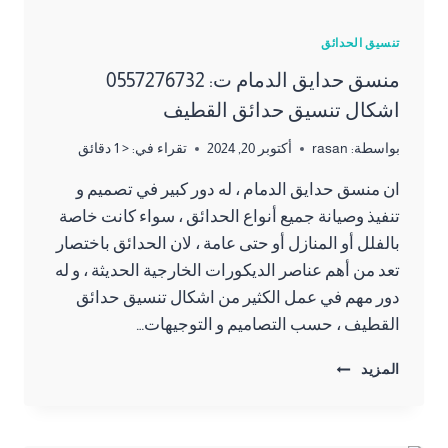
تنسيق الحدائق
منسق حدايق الدمام ت: 0557276732
اشكال تنسيق حدائق القطيف
بواسطة:
rasan
أكتوبر 20, 2024
تقراء في:
< 1
دقائق
ان منسق حدايق الدمام ، له دور كبير في تصميم و
تنفيذ وصيانة جميع أنواع الحدائق ، سواء كانت خاصة
بالفلل أو المنازل أو حتى عامة ، لان الحدائق باختصار
تعد من أهم عناصر الديكورات الخارجية الحديثة ، و له
دور مهم في عمل الكثير من اشكال تنسيق حدائق
القطيف ، حسب التصاميم و التوجيهات…
منسق
المزيد
حدايق
الدمام
ت: