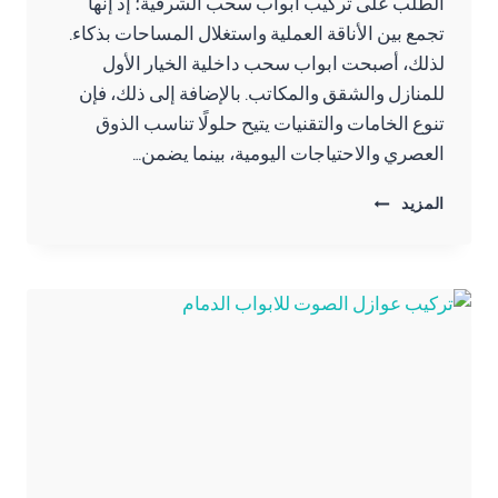
الطلب على تركيب ابواب سحب الشرقية؛ إذ إنها
تجمع بين الأناقة العملية واستغلال المساحات بذكاء.
لذلك، أصبحت ابواب سحب داخلية الخيار الأول
للمنازل والشقق والمكاتب. بالإضافة إلى ذلك، فإن
تنوع الخامات والتقنيات يتيح حلولًا تناسب الذوق
العصري والاحتياجات اليومية، بينما يضمن…
تركيب
المزيد
ابواب
سحب
الشرقية
ت:
0557276732
–
ابواب
سحب
داخلية
الظهران