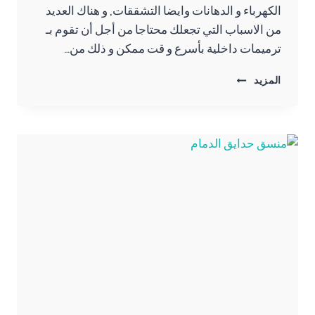
الكهرباء و الدهانات وايضا التشققات, و هناك العديد
من الاسباب التي تجعلك محتاجا من أجل أن تقوم بـ
ترميمات داخلية بأسرع و قت ممكن و ذلك من…
مقاول
المزيد
ترميم
مباني
الشرقية
ت:
0557276732
ترميمات
داخلية
الشرقية