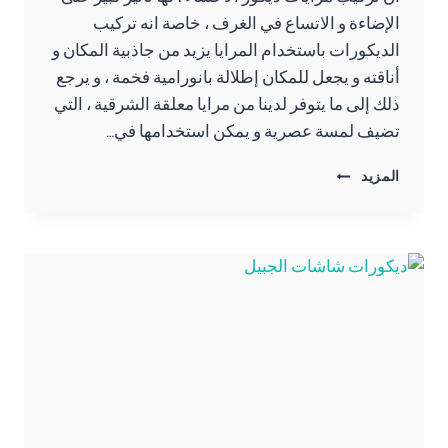
الإضاءة و الاتساع في الغرف ، خاصة انه تركيب
الديكورات باستخدام المرايا يزيد من جاذبية المكان و
أناقته و يجعل للمكان إطلالة بانورامية فخمة ، و يرجع
ذلك إلى ما يتوفر لدينا من مرايا معلقة الشرقية ، التي
تضيف لمسة عصرية و يمكن استخدامها في…
تركيب
المزيد
مرايات
ديكور
الاحساء
ت:
0557276732
مرايا
معلقة
الشرقية