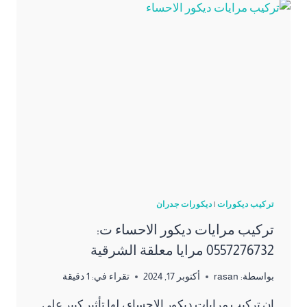
0557276732
اشكال
تنسيق
حدائق
القطيف
تركيب ديكورات
|
ديكورات جدران
تركيب مرايات ديكور الاحساء ت:
0557276732 مرايا معلقة الشرقية
بواسطة:
rasan
أكتوبر 17, 2024
تقراء في:
1
دقيقة
ان تركيب مرايات ديكور الاحساء ، لها تأثير كبير على