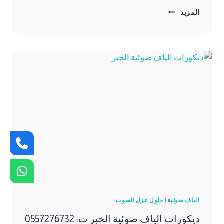
عزل
المزيد
الصوت
للجدران
الاحساء
ت:
0557276732
جدران
عازل
صوت
الشرقية
الياف ضوئية
|
حلول عزل الصوت
ديكورات الياف ضوئية الخبر ت: 0557276732