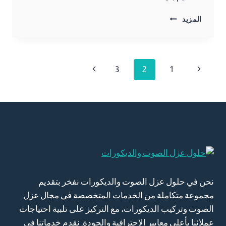
ديكورات
المزيد
شاشات
الجبيل
ت:
0557276732
تنقل
الصفحة
الصفحة
3
2
1
خلفيات
شاشات
السابقة
التالية
الصفحة
خشب
الدمام
نحن في حلول عزل الصوت والديكورات نفخر بتقديم
مجموعة متكاملة من الخدمات المتخصصة في مجال عزل
الصوت وتركيب الديكورات، مع التركيز على تلبية احتياجات
عملائنا بأعلى معايير الاحترافية والجودة. نقدم خدماتنا في